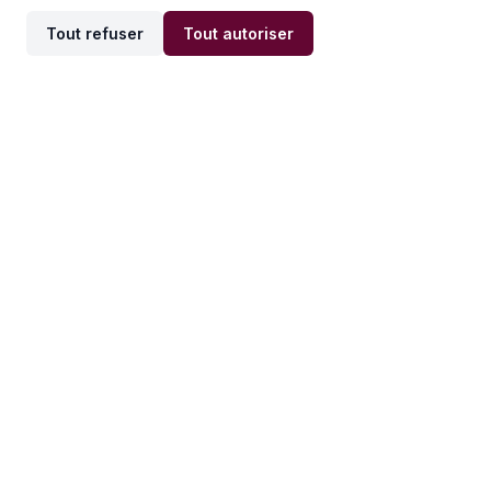
Tout refuser
Tout autoriser
Offres par ville
Offres par métier
Offres d'emploi
Offres d'emploi
Newsletter
Recevez nos actualités et
conseils emploi
directement dans votre
boîte mail.
S'inscrire