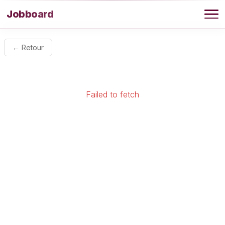
Aller au contenu
Jobboard
Offres
← Retour
Agence
Failed to fetch