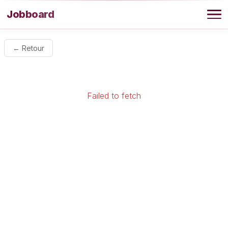
Aller au contenu
Jobboard
Offres
← Retour
Agence
Failed to fetch