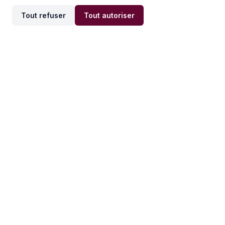
Tout refuser
Tout autoriser
Offres par ville
Offres par métier
Offres d'emploi
Offres d'emploi
Newsletter
Recevez nos actualités et
conseils emploi
directement dans votre
boîte mail.
S'inscrire