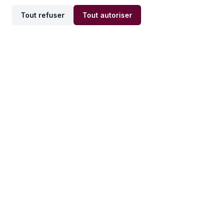
Tout refuser
Tout autoriser
Offres par ville
Offres par métier
Offres d'emploi
Offres d'emploi
Newsletter
Recevez nos actualités et
conseils emploi
directement dans votre
boîte mail.
S'inscrire