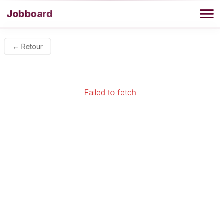
Aller au contenu
Jobboard
Offres
← Retour
Agence
Failed to fetch