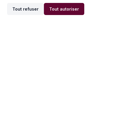
Tout refuser
Tout autoriser
Offres par ville
Offres par métier
Offres d'emploi
Offres d'emploi
Newsletter
Recevez nos actualités et
conseils emploi
directement dans votre
boîte mail.
S'inscrire