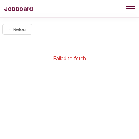
Aller au contenu
Jobboard
Offres
← Retour
Agence
Failed to fetch