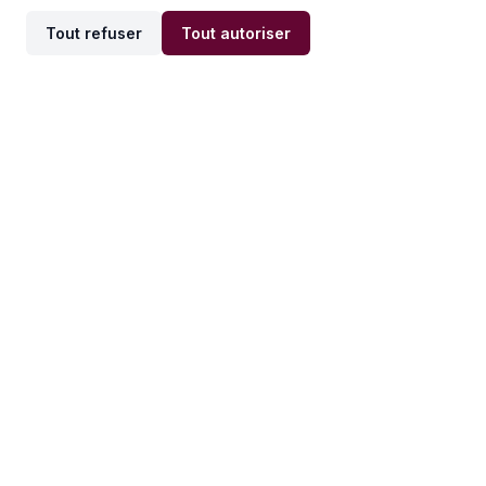
Tout refuser
Tout autoriser
Offres par ville
Offres par métier
Offres d'emploi
Offres d'emploi
Newsletter
Recevez nos actualités et
conseils emploi
directement dans votre
boîte mail.
S'inscrire