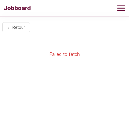
Aller au contenu
Jobboard
Offres
← Retour
Agence
Failed to fetch