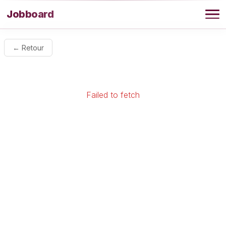
Aller au contenu
Jobboard
Offres
← Retour
Agence
Failed to fetch