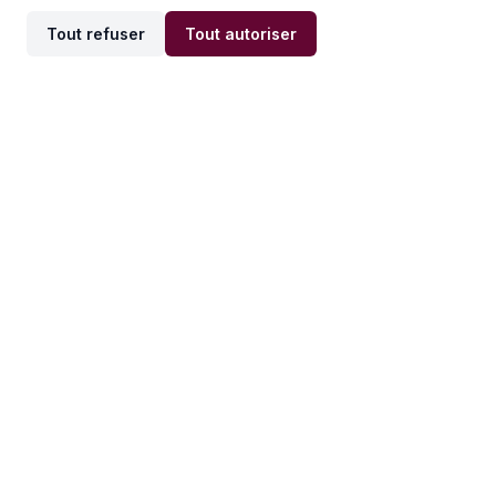
Tout refuser
Tout autoriser
Offres par ville
Offres par métier
Offres d'emploi
Offres d'emploi
Newsletter
Recevez nos actualités et
conseils emploi
directement dans votre
boîte mail.
S'inscrire