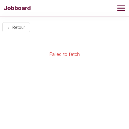
Aller au contenu
Jobboard
Offres
← Retour
Agence
Failed to fetch