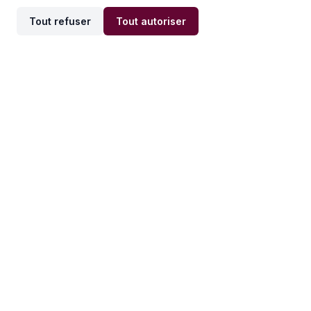
Tout refuser
Tout autoriser
Offres par ville
Offres par métier
Offres d'emploi
Offres d'emploi
Newsletter
Recevez nos actualités et
conseils emploi
directement dans votre
boîte mail.
S'inscrire