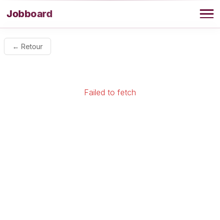
Aller au contenu
Jobboard
Offres
← Retour
Agence
Failed to fetch