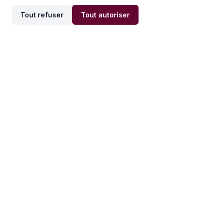
Tout refuser
Tout autoriser
Offres par ville
Offres par métier
Offres d'emploi
Offres d'emploi
Newsletter
Recevez nos actualités et
conseils emploi
directement dans votre
boîte mail.
S'inscrire