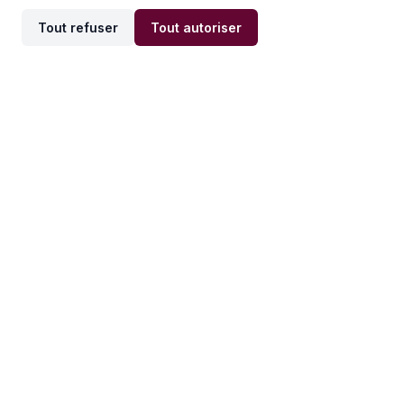
Tout refuser
Tout autoriser
Offres par ville
Offres par métier
Offres d'emploi
Offres d'emploi
Newsletter
Recevez nos actualités et
conseils emploi
directement dans votre
boîte mail.
S'inscrire