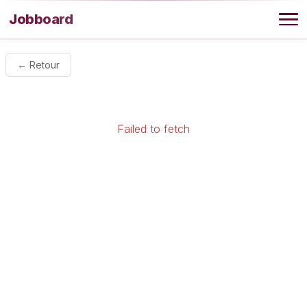
Aller au contenu
Jobboard
Offres
← Retour
Agence
Failed to fetch