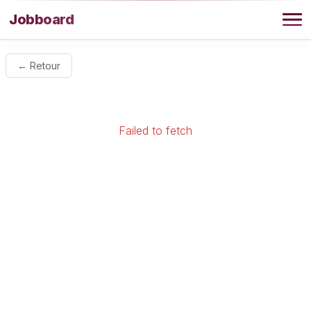
Aller au contenu
Jobboard
Offres
← Retour
Agence
Failed to fetch