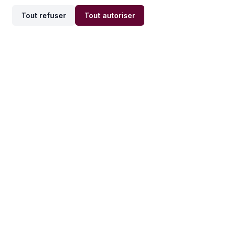
Tout refuser
Tout autoriser
Offres par ville
Offres par métier
Offres d'emploi
Offres d'emploi
Newsletter
Recevez nos actualités et
conseils emploi
directement dans votre
boîte mail.
S'inscrire