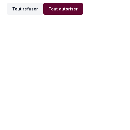
Tout refuser
Tout autoriser
Offres par ville
Offres par métier
Offres d'emploi
Offres d'emploi
Newsletter
Recevez nos actualités et
conseils emploi
directement dans votre
boîte mail.
S'inscrire