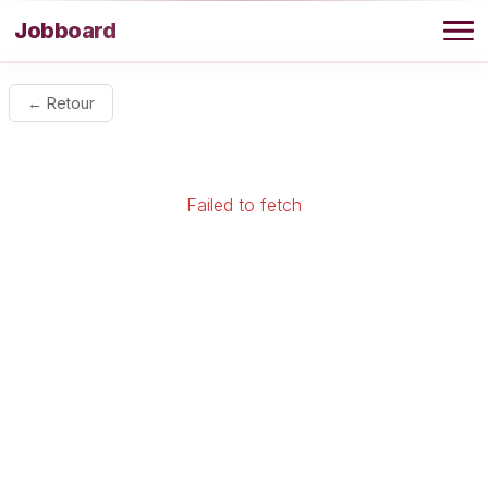
Aller au contenu
Jobboard
Offres
← Retour
Agence
Failed to fetch