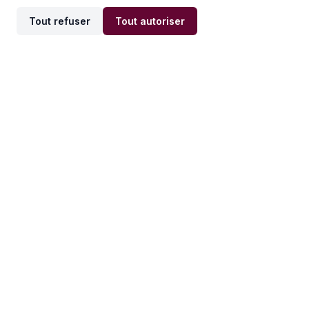
Tout refuser
Tout autoriser
Offres par ville
Offres par métier
Offres d'emploi
Offres d'emploi
Newsletter
Recevez nos actualités et
conseils emploi
directement dans votre
boîte mail.
S'inscrire