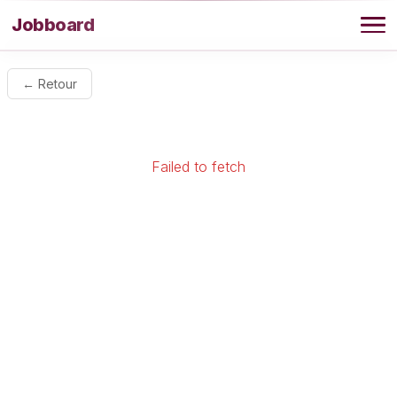
Aller au contenu
Jobboard
Offres
← Retour
Agence
Failed to fetch