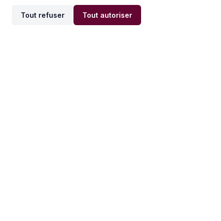
Tout refuser
Tout autoriser
Offres par ville
Offres par métier
Offres d'emploi
Offres d'emploi
Newsletter
Recevez nos actualités et
conseils emploi
directement dans votre
boîte mail.
S'inscrire