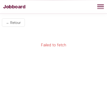
Aller au contenu
Jobboard
Offres
← Retour
Agence
Failed to fetch