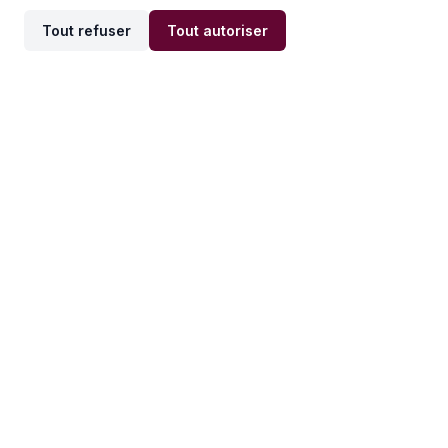
Tout refuser
Tout autoriser
Offres par ville
Offres par métier
Offres d'emploi
Offres d'emploi
Newsletter
Recevez nos actualités et
conseils emploi
directement dans votre
boîte mail.
S'inscrire