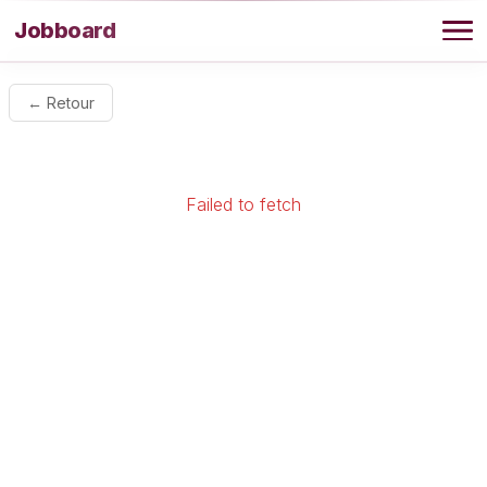
Aller au contenu
Jobboard
Offres
← Retour
Agence
Failed to fetch