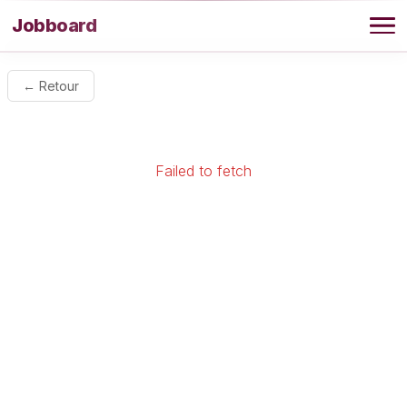
Aller au contenu
Jobboard
Offres
← Retour
Agence
Failed to fetch