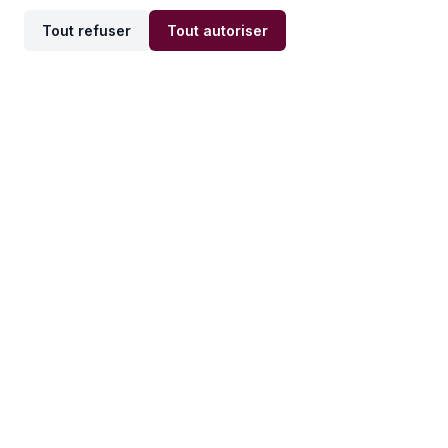
Tout refuser
Tout autoriser
Offres par ville
Offres par métier
Offres d'emploi
Offres d'emploi
Newsletter
Recevez nos actualités et
conseils emploi
directement dans votre
boîte mail.
S'inscrire