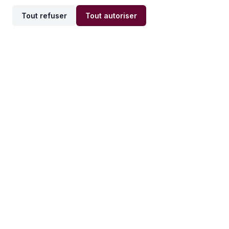
Tout refuser
Tout autoriser
Offres par ville
Offres par métier
Offres d'emploi
Offres d'emploi
Newsletter
Recevez nos actualités et
conseils emploi
directement dans votre
boîte mail.
S'inscrire