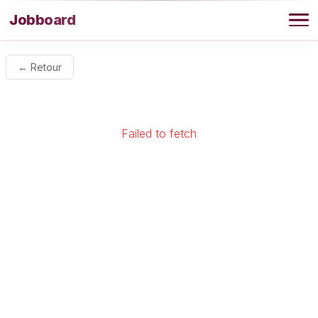
Aller au contenu
Jobboard
Offres
← Retour
Agence
Failed to fetch