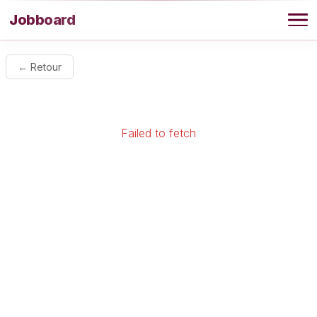
Aller au contenu
Jobboard
Offres
← Retour
Agence
Failed to fetch