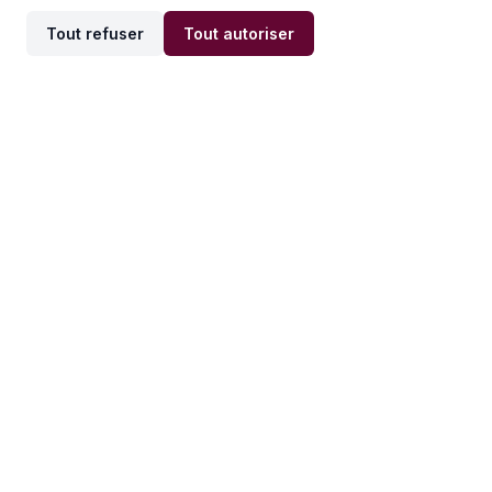
Tout refuser
Tout autoriser
Offres par ville
Offres par métier
Offres d'emploi
Offres d'emploi
Newsletter
Recevez nos actualités et
conseils emploi
directement dans votre
boîte mail.
S'inscrire