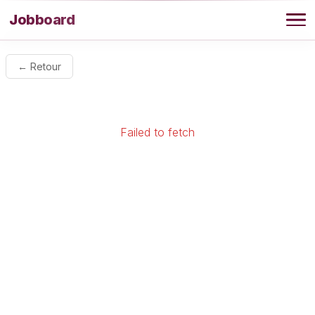
Aller au contenu
Jobboard
Offres
← Retour
Agence
Failed to fetch