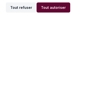
Tout refuser
Tout autoriser
Offres par ville
Offres par métier
Offres d'emploi
Offres d'emploi
Newsletter
Recevez nos actualités et
conseils emploi
directement dans votre
boîte mail.
S'inscrire