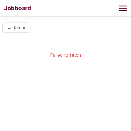
Aller au contenu
Jobboard
Offres
← Retour
Agence
Failed to fetch