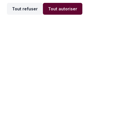
Tout refuser
Tout autoriser
Offres par ville
Offres par métier
Offres d'emploi
Offres d'emploi
Newsletter
Recevez nos actualités et
conseils emploi
directement dans votre
boîte mail.
S'inscrire