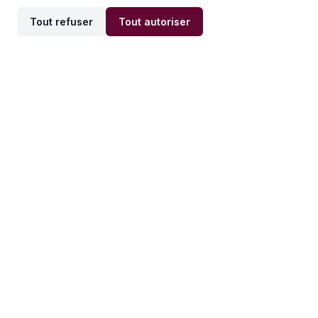
Tout refuser
Tout autoriser
Offres par ville
Offres par métier
Offres d'emploi
Offres d'emploi
Newsletter
Recevez nos actualités et
conseils emploi
directement dans votre
boîte mail.
S'inscrire