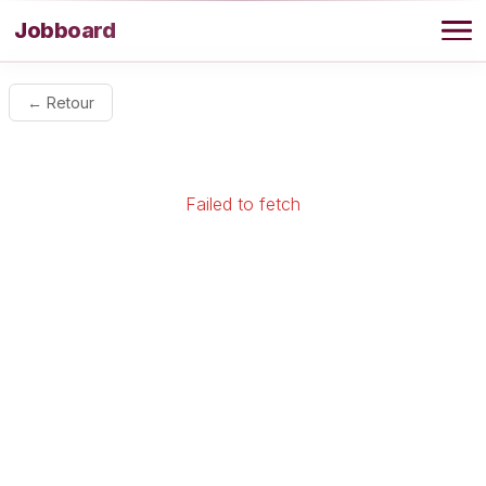
Aller au contenu
Jobboard
Offres
← Retour
Agence
Failed to fetch