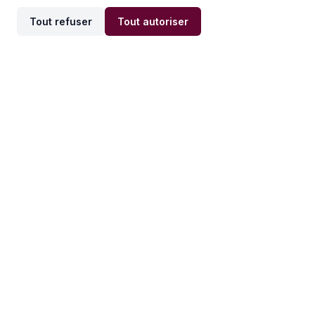
Tout refuser
Tout autoriser
Offres par ville
Offres par métier
Offres d'emploi
Offres d'emploi
Newsletter
Recevez nos actualités et
conseils emploi
directement dans votre
boîte mail.
S'inscrire