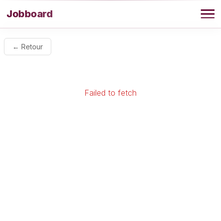
Aller au contenu
Jobboard
Offres
← Retour
Agence
Failed to fetch