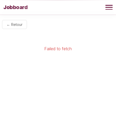
Aller au contenu
Jobboard
Offres
← Retour
Agence
Failed to fetch