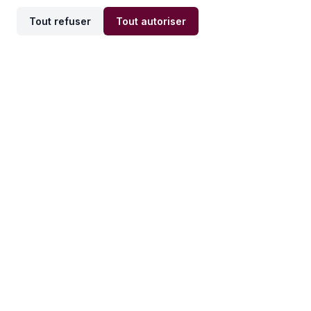
Tout refuser
Tout autoriser
Offres par ville
Offres par métier
Offres d'emploi
Offres d'emploi
Newsletter
Recevez nos actualités et
conseils emploi
directement dans votre
boîte mail.
S'inscrire