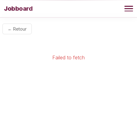
Aller au contenu
Jobboard
Offres
← Retour
Agence
Failed to fetch