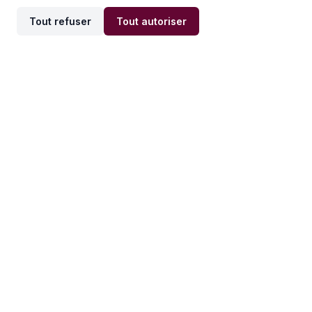
Tout refuser
Tout autoriser
Offres par ville
Offres par métier
Offres d'emploi
Offres d'emploi
Newsletter
Recevez nos actualités et
conseils emploi
directement dans votre
boîte mail.
S'inscrire