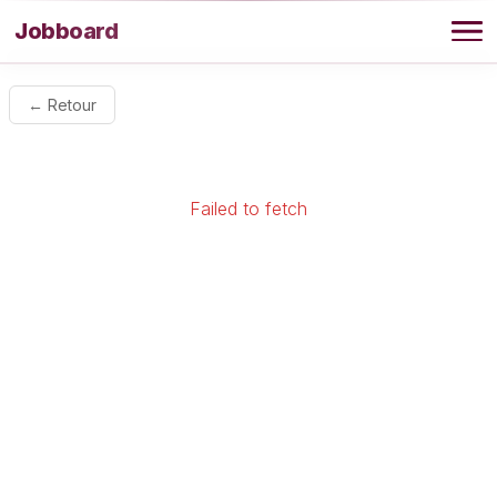
Aller au contenu
Jobboard
Offres
← Retour
Agence
Failed to fetch