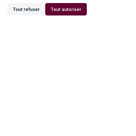
Tout refuser
Tout autoriser
Offres par ville
Offres par métier
Offres d'emploi
Offres d'emploi
Newsletter
Recevez nos actualités et
conseils emploi
directement dans votre
boîte mail.
S'inscrire