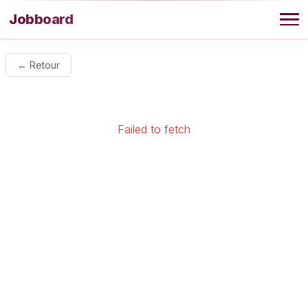
Aller au contenu
Jobboard
Offres
← Retour
Agence
Failed to fetch