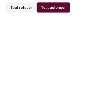
Tout refuser
Tout autoriser
Offres par ville
Offres par métier
Offres d'emploi
Offres d'emploi
Newsletter
Recevez nos actualités et
conseils emploi
directement dans votre
boîte mail.
S'inscrire