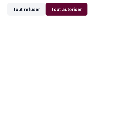
Tout refuser
Tout autoriser
Offres par ville
Offres par métier
Offres d'emploi
Offres d'emploi
Newsletter
Recevez nos actualités et
conseils emploi
directement dans votre
boîte mail.
S'inscrire