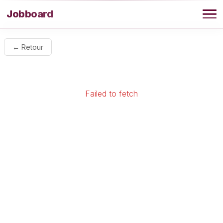
Aller au contenu
Jobboard
Offres
← Retour
Agence
Failed to fetch