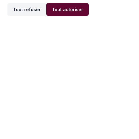
Tout refuser
Tout autoriser
Offres par ville
Offres par métier
Offres d'emploi
Offres d'emploi
Newsletter
Recevez nos actualités et
conseils emploi
directement dans votre
boîte mail.
S'inscrire