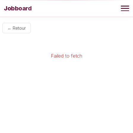
Aller au contenu
Jobboard
Offres
← Retour
Agence
Failed to fetch