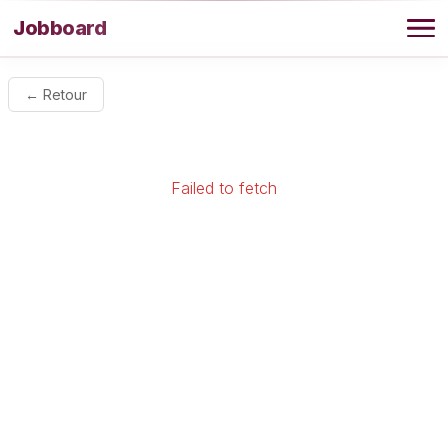
Aller au contenu
Jobboard
Offres
← Retour
Agence
Failed to fetch