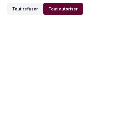
Tout refuser
Tout autoriser
Offres par ville
Offres par métier
Offres d'emploi
Offres d'emploi
Newsletter
Recevez nos actualités et
conseils emploi
directement dans votre
boîte mail.
S'inscrire