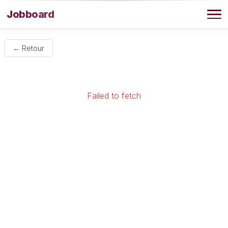
Aller au contenu
Jobboard
Offres
← Retour
Agence
Failed to fetch