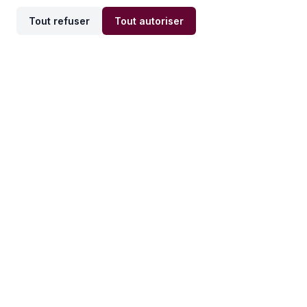
Tout refuser
Tout autoriser
Offres par ville
Offres par métier
Offres d'emploi
Offres d'emploi
Newsletter
Recevez nos actualités et
conseils emploi
directement dans votre
boîte mail.
S'inscrire