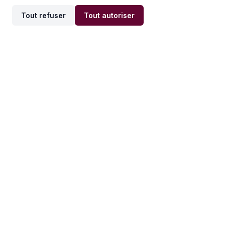
Tout refuser
Tout autoriser
Offres par ville
Offres par métier
Offres d'emploi
Offres d'emploi
Newsletter
Recevez nos actualités et
conseils emploi
directement dans votre
boîte mail.
S'inscrire