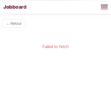
Aller au contenu
Jobboard
Offres
← Retour
Agence
Failed to fetch